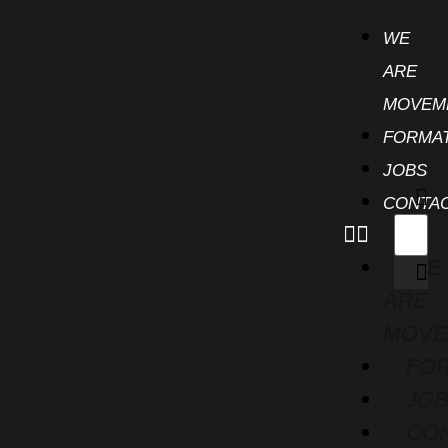
WE
ARE
MOVEM
FORMA
JOBS
CONTA
WE
ARE
MOV
FO
JO
CO